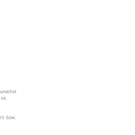
zunächst
ist.
!) bzw.