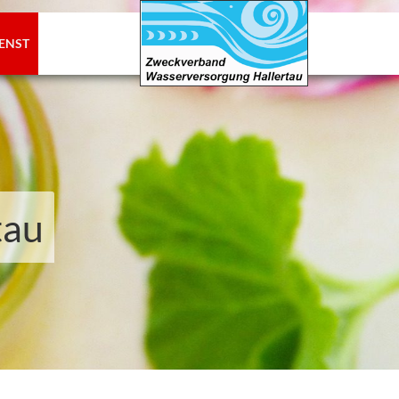
ENST
tau