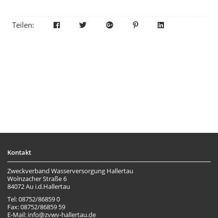
Teilen:
Kontakt
Zweckverband Wasserversorgung Hallertau
Wolnzacher Straße 6
84072 Au i.d.Hallertau
Tel: 08752/86859 0
Fax: 08752/86859 59
E-Mail: info@zvwv-hallertau.de