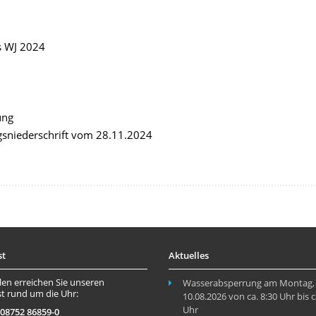
s WJ 2024
ung
gsniederschrift vom 28.11.2024
st
Aktuelles
len erreichen Sie unseren
Wasserabsperrung am Montag,
t rund um die Uhr:
10.08.2026 von ca. 8:30 Uhr bis c
Uhr
 08752 86859-0