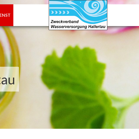
ENST
tau