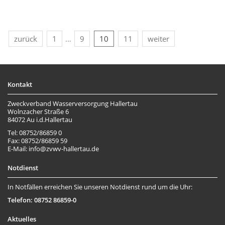
zurück
1
…
9
10
11
weiter
Kontakt
Zweckverband Wasserversorgung Hallertau
Wolnzacher Straße 6
84072 Au i.d.Hallertau
Tel: 08752/86859 0
Fax: 08752/86859 59
E-Mail: info@zvwv-hallertau.de
Notdienst
In Notfällen erreichen Sie unseren Notdienst rund um die Uhr:
Telefon: 08752 86859-0
Aktuelles